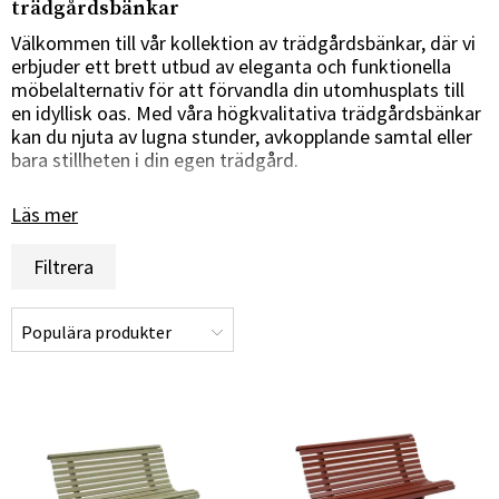
trädgårdsbänkar
Välkommen till vår kollektion av trädgårdsbänkar, där vi
erbjuder ett brett utbud av eleganta och funktionella
möbelalternativ för att förvandla din utomhusplats till
en idyllisk oas. Med våra högkvalitativa trädgårdsbänkar
kan du njuta av lugna stunder, avkopplande samtal eller
bara stillheten i din egen trädgård.
Tidlös design för alla trädgårdar
Läs mer
Våra trädgårdsbänkar är noggrant utvalda för att
Filtrera
erbjuda en tidlös och klassisk design som kompletterar
alla trädgårdar och utomhusmiljöer. Oavsett om du
föredrar en traditionell träbänk, en modern metallbänk
eller en charmig gjutjärnsbänk, har vi alternativ som
passar din stil och personliga preferenser. Våra
trädgårdsbänkar är det perfekta valet för att skapa en
mysig och inbjudande plats där du kan njuta av naturen
och frisk luft.
Material av hög kvalitet för långvarig skönhet