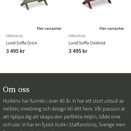
Fler varianter
Fler varianter
Hillerstorp
Hillerstorp
Lund Soffa Grön
Lund Soffa Oxidröd
3 495 kr
3 495 kr
Om oss
Hulténs har funnits i över 40 år. Vi har ett stort utbud av
möbler, inredning och design till ditt hem. Vår passion är
att hjälpa dig att skapa den perfekta miljön, både inne
och ute. Vi har en fysisk butik i Staffanstorp, Sverige men