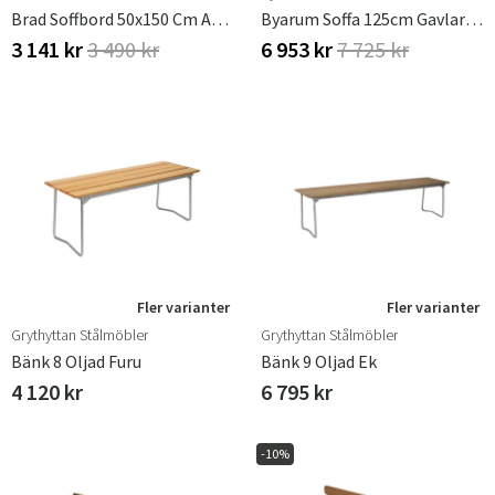
Brad Soffbord 50x150 Cm Antracit
Byarum Soffa 125cm Gavlar:natur / Virke:brunlaserad Furu
3 141 kr
3 490 kr
6 953 kr
7 725 kr
Fler varianter
Fler varianter
Grythyttan Stålmöbler
Grythyttan Stålmöbler
Bänk 8 Oljad Furu
Bänk 9 Oljad Ek
4 120 kr
6 795 kr
-10%