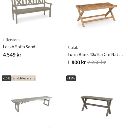
Hillerstorp
Läckö Soffa Sand
Brafab
4 549 kr
Turin Bänk 40x105 Cm Natur Teak
1 800 kr
2 250 kr
-10%
Snabb leverans
-15%