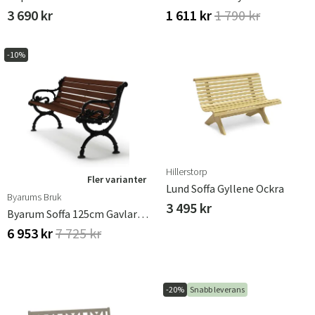
3 690 kr
1 611 kr
1 790 kr
-10%
Hillerstorp
Fler varianter
Lund Soffa Gyllene Ockra
Byarums Bruk
3 495 kr
Byarum Soffa 125cm Gavlar:svart / Virke:brunlaserad Furu
6 953 kr
7 725 kr
-20%
Snabb leverans