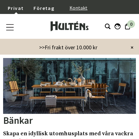
}
Kontakt
Privat
Företag
0
Startsida
Utemöbler
Soffor
Bänkar
>>Fri frakt över 10.000 kr
×
Bänkar
Skapa en idyllisk utomhusplats med våra vackra