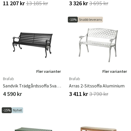
11 207 kr
13 185 kr
3 326 kr
3 695 kr
Sverige
Danmark
Norge
Suomi
-10%
Snabb leverans
Fler varianter
Fler varianter
Brafab
Brafab
Sandvik Trädgårdssoffa Svart/svart Furu
Arras 2-Sitssoffa Aluminium
4 590 kr
3 411 kr
3 790 kr
-15%
Nyhet