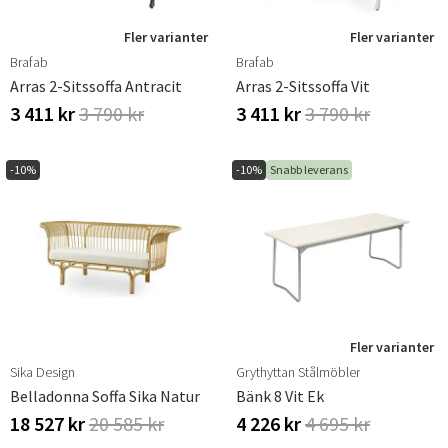
Fler varianter
Fler varianter
Brafab
Brafab
Arras 2-Sitssoffa Antracit
Arras 2-Sitssoffa Vit
3 411 kr
3 790 kr
3 411 kr
3 790 kr
-10%
-10%
Snabb leverans
Fler varianter
Sika Design
Grythyttan Stålmöbler
Belladonna Soffa Sika Natur
Bänk 8 Vit Ek
18 527 kr
20 585 kr
4 226 kr
4 695 kr