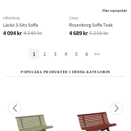
Fler varianter
Hillerstorp
Cinas
Läckö 3-Sits Soffa
Rosenborg Soffa Teak
4 094 kr
4 549 kr
4 689 kr
5 210 kr
1
2
3
4
5
6
>>
POPULÄRA PRODUKTER I DENNA KATEGORIN