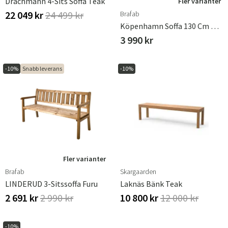
Drachmann 4-Sits Soffa Teak
Fler varianter
22 049 kr
24 499 kr
Brafab
Köpenhamn Soffa 130 Cm Black / Black
3 990 kr
-10%
Snabb leverans
-10%
Fler varianter
Brafab
Skargaarden
LINDERUD 3-Sitssoffa Furu
Laknäs Bänk Teak
2 691 kr
2 990 kr
10 800 kr
12 000 kr
-10%