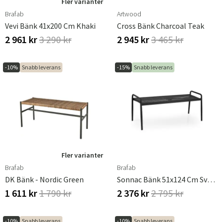
Fler varianter
Brafab
Artwood
Vevi Bänk 41x200 Cm Khaki
Cross Bänk Charcoal Teak
2 961 kr
3 290 kr
2 945 kr
3 465 kr
-10%
Snabb leverans
-15%
Snabb leverans
Fler varianter
Brafab
Brafab
DK Bänk - Nordic Green
Sonnac Bänk 51x124 Cm Svart
1 611 kr
1 790 kr
2 376 kr
2 795 kr
-10%
Snabb leverans
-10%
Snabb leverans