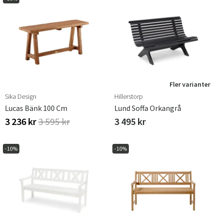
Fler varianter
Sika Design
Hillerstorp
Lucas Bänk 100 Cm
Lund Soffa Orkangrå
3 236 kr
3 595 kr
3 495 kr
-10%
-10%