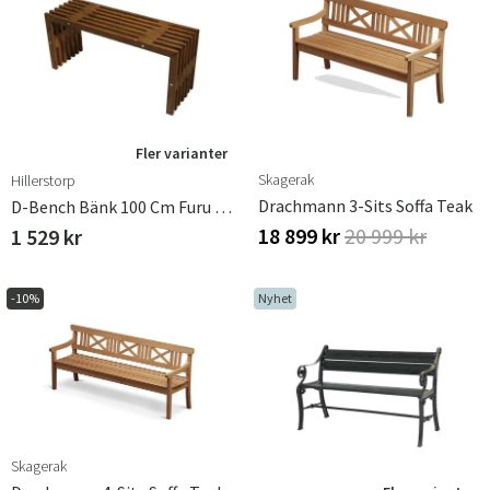
Fler varianter
Skagerak
Hillerstorp
Drachmann 3-Sits Soffa Teak
D-Bench Bänk 100 Cm Furu Brun Oljad
18 899 kr
20 999 kr
1 529 kr
-10%
Nyhet
Skagerak