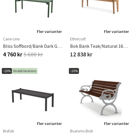
Fler varianter
Fler varianter
Cane-Line
Ethnicraft
Bliss Soffbord/bänk Dark Green, Aluminium
Bok Bänk Teak/Natural 162x35 Cm
4 760 kr
5 600 kr
12 838 kr
-10%
Snabb leverans
-10%
Fler varianter
Fler varianter
Brafab
Byarums Bruk