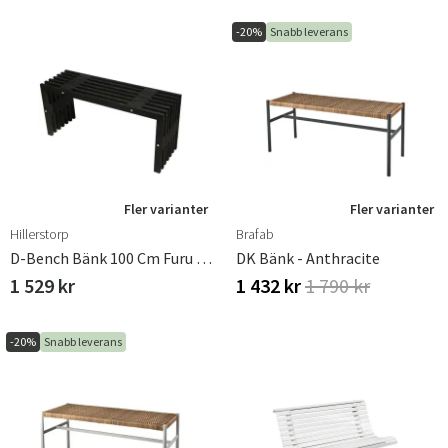
-20%
Snabb leverans
Fler varianter
Fler varianter
Hillerstorp
Brafab
D-Bench Bänk 100 Cm Furu Svart Oljad
DK Bänk - Anthracite
1 529 kr
1 432 kr
1 790 kr
-20%
Snabb leverans