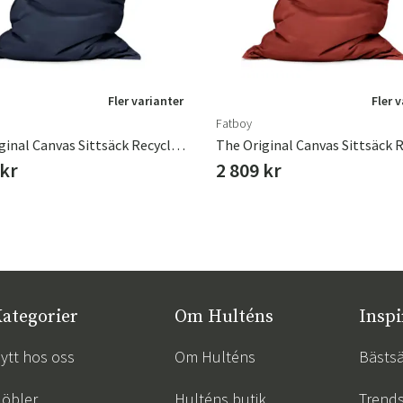
Fler varianter
Fler 
Fatboy
The Original Canvas Sittsäck Recycled Crown Blue
 kr
2 809 kr
ategorier
Om Hulténs
Inspi
ytt hos oss
Om Hulténs
Bästsä
öbler
Hulténs butik
Trend