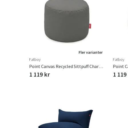
Fler varianter
Fatboy
Fatboy
Point Canvas Recycled Sittpuff Charcoal Grey
1 119 kr
1 119