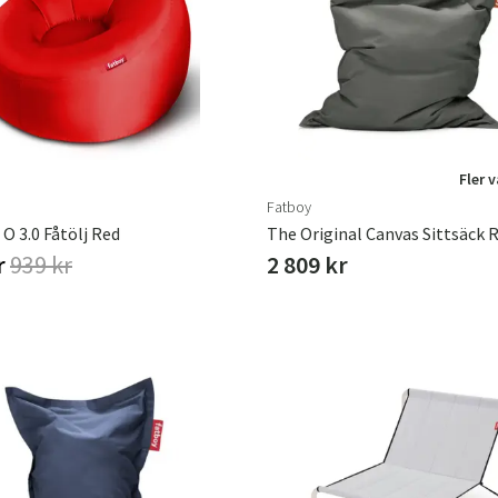
Hängstolar
Badrumsmatto
er
Underhållsprodukter
Småförvaring
Badrumsinred
Fler 
Fatboy
O 3.0 Fåtölj Red
r
939 kr
2 809 kr