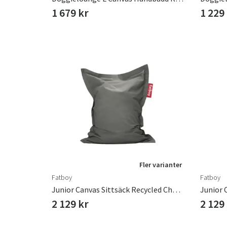
1 679 kr
1 229
Fler varianter
Fatboy
Fatboy
Junior Canvas Sittsäck Recycled Charcoal Grey
2 129 kr
2 129