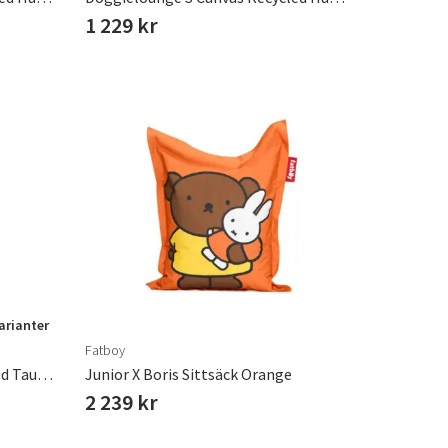
1 229 kr
varianter
Fatboy
Junior Canvas Sittsäck Recycled Taupe Grey
Junior X Boris Sittsäck Orange
2 239 kr