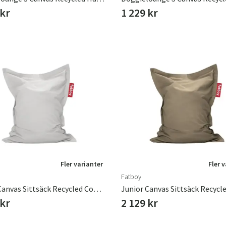
 kr
1 229 kr
Sverige
Danmark
Fler varianter
Fler 
Norge
Suomi
Fatboy
Junior Canvas Sittsäck Recycled Cool Grey
 kr
2 129 kr