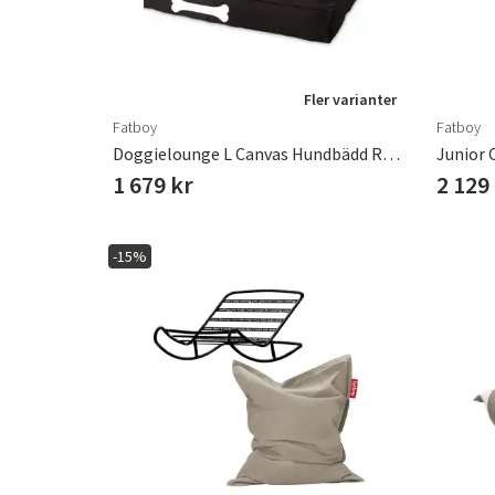
Fler varianter
Fatboy
Fatboy
Doggielounge L Canvas Hundbädd Recycled Black Licorice
1 679 kr
2 129
-15%