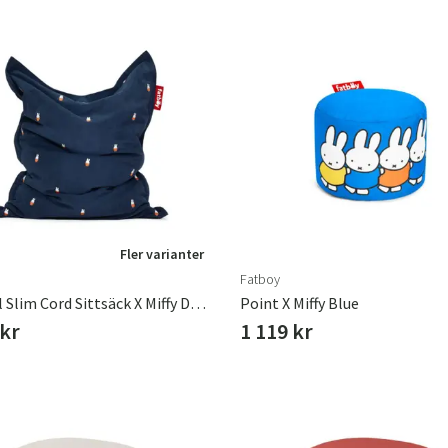
Fler varianter
Fatboy
Original Slim Cord Sittsäck X Miffy Deep Blue
Point X Miffy Blue
 kr
1 119 kr