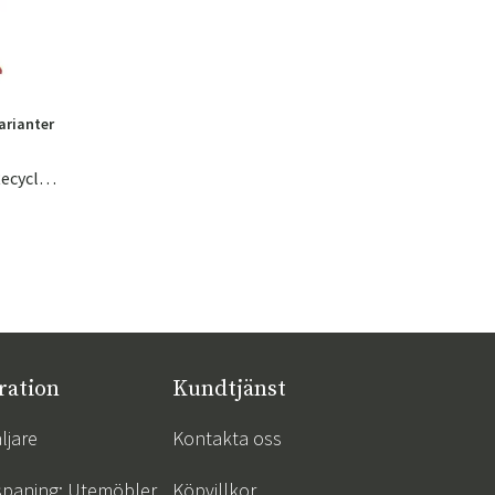
varianter
The Original Canvas Sittsäck Recycled Merlot Red
ration
Kundtjänst
ljare
Kontakta oss
spaning: Utemöbler
Köpvillkor