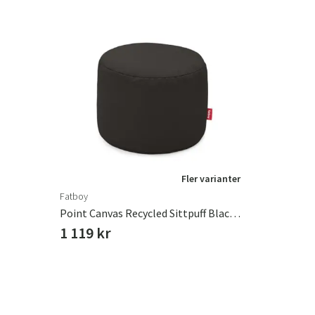
Fler varianter
Fatboy
Point Canvas Recycled Sittpuff Black Licorice
1 119 kr