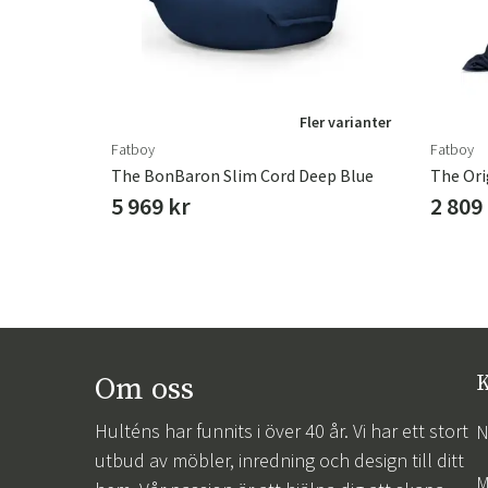
Fler varianter
Fatboy
Fatboy
The BonBaron Slim Cord Deep Blue
5 969 kr
2 809
Om oss
K
Hulténs har funnits i över 40 år. Vi har ett stort
N
utbud av möbler, inredning och design till ditt
M