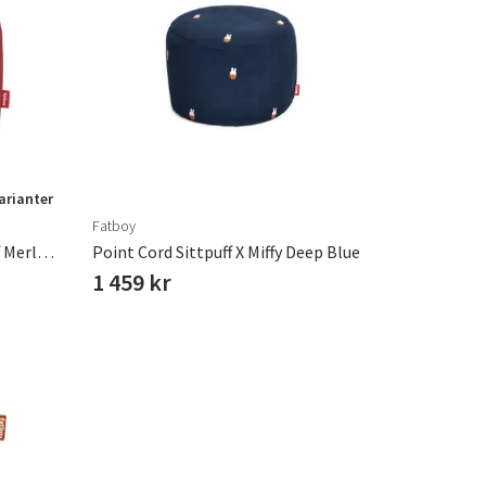
varianter
Fatboy
Point Canvas Recycled Sittpuff Merlot Red
Point Cord Sittpuff X Miffy Deep Blue
1 459 kr