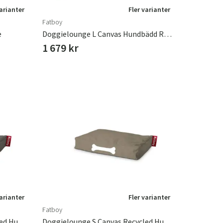
varianter
Fler varianter
Fatboy
e
Doggielounge L Canvas Hundbädd Recycled Charcoal Grey
1 679 kr
varianter
Fler varianter
Fatboy
Doggielounge S Canvas Recycled Hundbädd Charcoal Grey
Doggielounge S Canvas Recycled Hundbädd Taupe Grey