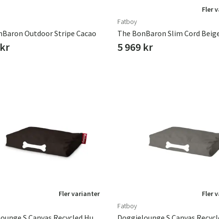
Fler 
Fatboy
nBaron Outdoor Stripe Cacao
The BonBaron Slim Cord Beig
 kr
5 969 kr
Fler varianter
Fler 
Fatboy
Doggielounge S Canvas Recycled Hundbädd Black Licorice