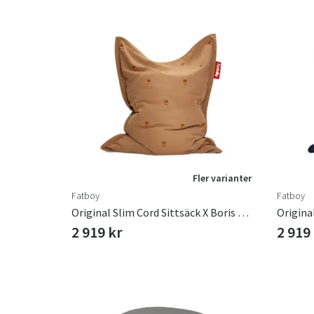
Fler varianter
Fatboy
Fatboy
Original Slim Cord Sittsäck X Boris Teddybear
2 919 kr
2 919