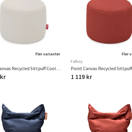
Fler varianter
Fler 
Fatboy
Point Canvas Recycled Sittpuff Cool Grey
 kr
1 119 kr