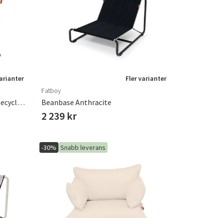
r
Trädgårdsredskap
Hallmöbler
ning
varianter
Fler varianter
Fatboy
The Original Canvas Sittsäck Recycled Charcoal Grey
Beanbase Anthracite
2 239 kr
-30%
Snabb leverans