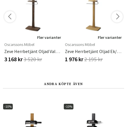
r
Fler varianter
Fler varianter
Oscarssons Möbel
Oscarssons Möbel
/Mattsvart Stål
Zeve Herrbetjänt Oljad Valnöt/Slipat Stål
Zeve Herrbetjänt Oljad Ek/Mattsvart Stål
3 168 kr
3 520 kr
1 976 kr
2 195 kr
ANDRA KÖPTE ÄVEN
-10%
-10%