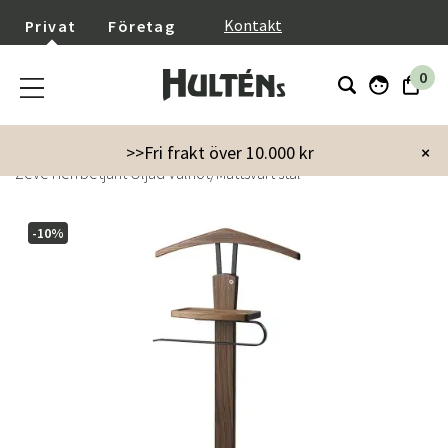
}
Kontakt
Privat
Företag
0
Startsida
Möbler
Förvaringsmöbler
Krokar & hängare
>>Fri frakt över 10.000 kr
×
Zeve Herrbetjänt Oljad Valnöt/Mattsvart stål
-10%