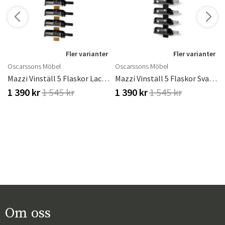
r
Fler varianter
Fler varianter
Oscarssons Möbel
Oscarssons Möbel
ster
Mazzi Vinställ 5 Flaskor Lackad Ek/Slipat Stål
Mazzi Vinställ 5 Flaskor Svartbetsad Ek/Mattsvart Stål
1 390 kr
1 545 kr
1 390 kr
1 545 kr
Om oss