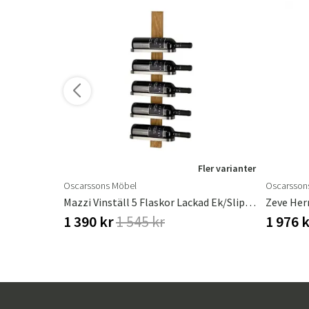
Fler varianter
Oscarssons Möbel
Oscarsson
dstol
Mazzi Vinställ 5 Flaskor Lackad Ek/Slipat Stål
1 390 kr
1 545 kr
1 976 