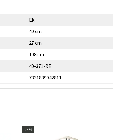
Ek
40 cm
27 cm
108 cm
40-371-RE
7331839042811
-28%
-10%