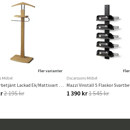
Fler varianter
Fler
s Möbel
Oscarssons Möbel
Zeve Herrbetjänt Lackad Ek/Mattsvart Stål
kr
2 195 kr
1 390 kr
1 545 kr