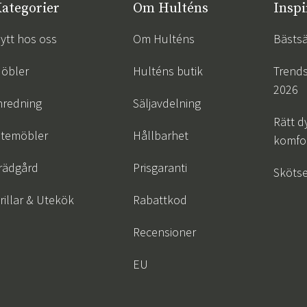
ategorier
Om Hulténs
Inspi
ytt hos oss
Om Hulténs
Bästsä
öbler
Hulténs butik
Trend
2026
nredning
Säljavdelning
Rätt d
temöbler
Hållbarhet
komfor
rädgård
Prisgaranti
Skötse
rillar & Utekök
Rabattkod
Recensioner
EU