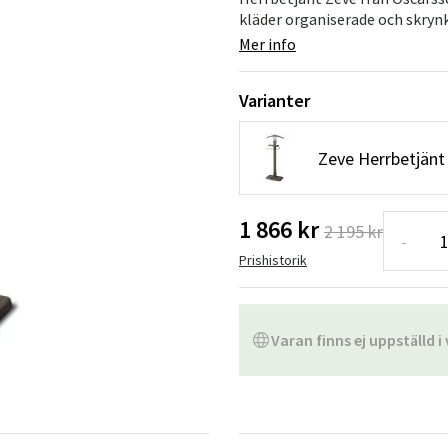
Hängstolar
Badrumsmatto
kläder organiserade och skrynke
Mer info
er
Underhållsprodukter
Småförvaring
Badrumsinred
Varianter
Zeve Herrbetjänt
1 866 kr
2 195 kr
-
Prishistorik
Varan finns ej uppställd i 