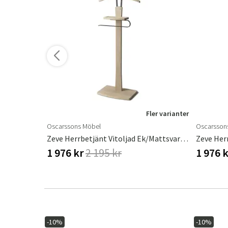
ler varianter
Fler varianter
Oscarssons Möbel
Oscarsson
Zeve Herrbetjänt Svartbetsad Ask/Mattsvart Stål
Zeve Herrbetjänt Vitoljad Ek/Mattsvart Stål
1 976 kr
2 195 kr
1 976 
-10%
-10%