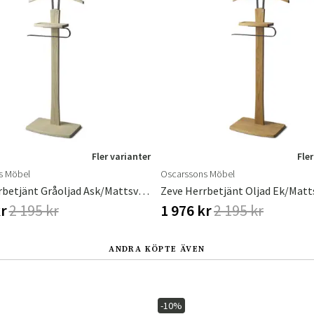
Sverige
Danmark
Norge
Suomi
Fler varianter
Fler
s Möbel
Oscarssons Möbel
Zeve Herrbetjänt Gråoljad Ask/Mattsvart Stål
kr
2 195 kr
1 976 kr
2 195 kr
ANDRA KÖPTE ÄVEN
-10%