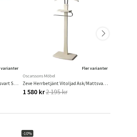
 varianter
Fler varianter
Oscarssons Möbel
Oscarssons M
Zeve Herrbetjänt Oljad Ek/Mattsvart Stål
Zeve Herrbetjänt Vitoljad Ask/Mattsvart Stål
1 580 kr
2 195 kr
1 976 kr
-10%
-20%
I lager