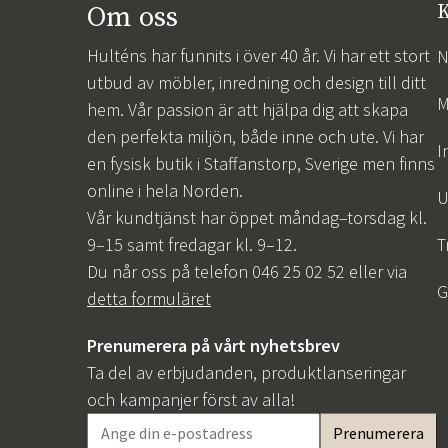
Om oss
K
Hulténs har funnits i över 40 år. Vi har ett stort
N
utbud av möbler, inredning och design till ditt
M
hem. Vår passion är att hjälpa dig att skapa
den perfekta miljön, både inne och ute. Vi har
I
en fysisk butik i Staffanstorp, Sverige men finns
online i hela Norden.
U
Vår kundtjänst har öppet måndag–torsdag kl.
9–15 samt fredagar kl. 9–12.
T
Du når oss på telefon 046 25 02 52 eller via
G
detta formuläret
Prenumerera på vårt nyhetsbrev
Ta del av erbjudanden, produktlanseringar
och kampanjer först av alla!