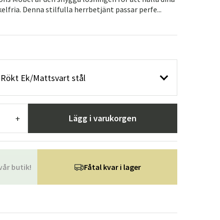
r
Trädgårdsredskap
Hallmöbler
lfria. Denna stilfulla herrbetjänt passar perfe...
ning
 Rökt Ek/Mattsvart stål
Lägg i varukorgen
+
vår butik!
Fåtal kvar i lager