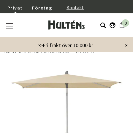
}
Kontakt
Privat
Företag
0
Startsida
Trädgård
Parasoll & Tillbehör
Parasoll
>>Fri frakt över 10.000 kr
×
Alu-smart parasoll 250x200 cm kat.4 422 cream