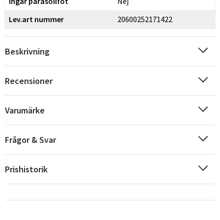
Ingår parasollfot
Nej
Sverige
Danmark
Lev.art nummer
20600252171422
Norge
Suomi
Beskrivning
Recensioner
Varumärke
Frågor & Svar
Prishistorik