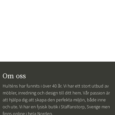
Om oss
Hulténs har funnits i över 40 år. Vi har ett stort utbud av
möbler, inredning och design till ditt hem. Vår passion är
att hjälpa dig att skapa den perfekta miljön, både inne
och ute. Vi har en fysisk butik i Staffanstorp, Sverige men
finns online i hela Norden.