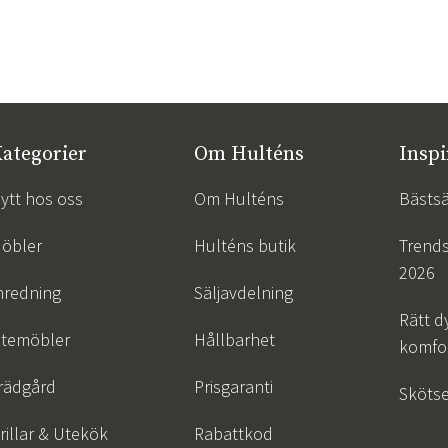
ategorier
Om Hulténs
Inspi
ytt hos oss
Om Hulténs
Bästsä
öbler
Hulténs butik
Trend
2026
nredning
Säljavdelning
Rätt d
temöbler
Hållbarhet
komfor
rädgård
Prisgaranti
Skötse
rillar & Utekök
Rabattkod