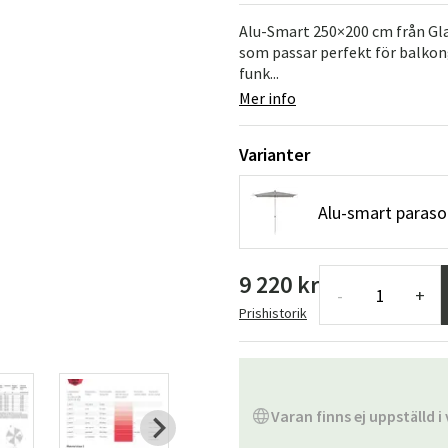
Hängstolar
Badrumsmatto
Alu-Smart 250×200 cm från Gla
som passar perfekt för balkon
er
Underhållsprodukter
Småförvaring
Badrumsinred
funk...
Mer info
Varianter
Alu-smart parasol
9 220 kr
-
+
Prishistorik
Varan finns ej uppställd i 