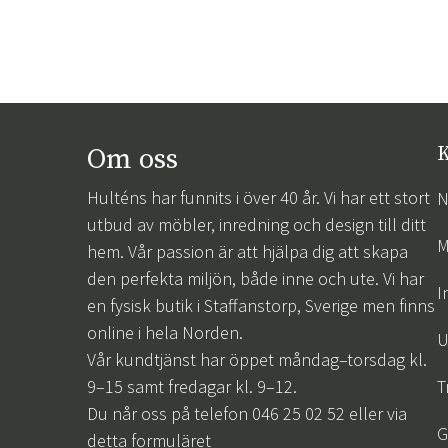
Om oss
K
Hulténs har funnits i över 40 år. Vi har ett stort
N
utbud av möbler, inredning och design till ditt
M
hem. Vår passion är att hjälpa dig att skapa
den perfekta miljön, både inne och ute. Vi har
I
en fysisk butik i Staffanstorp, Sverige men finns
online i hela Norden.
U
Vår kundtjänst har öppet måndag–torsdag kl.
9–15 samt fredagar kl. 9–12.
T
Du når oss på telefon 046 25 02 52 eller via
G
detta formuläret