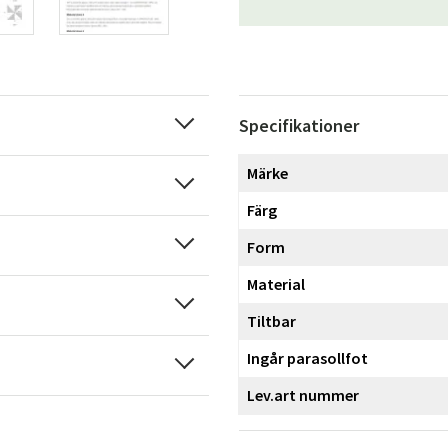
Specifikationer
Märke
Sverige
Danmark
Färg
Norge
Suomi
Form
Material
Tiltbar
Ingår parasollfot
Lev.art nummer