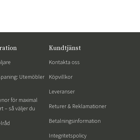
ration
Kundtjänst
ljare
Kontakta oss
spaning: Utemöbler
Köpvillkor
Leveranser
ynor för maximal
Returer & Reklamationer
t – så väljer du
Betalningsinformation
lråd
Integritetspolicy