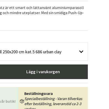
r
Trädgårdsredskap
Hallmöbler
tz är ett smart och lättanvänt aluminiumparasoll
g och mindre uteplatser. Med sin smidiga Push-Up-
ning
l 250x200 cm kat.5 686 urban clay
Lägg i varukorgen
Beställningsvara
Specialbeställning - Varan tillverkas
vår butik!
efter beställning, leveranstid ca 2-3
veckor