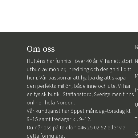
Om oss
K
Hulténs har funnits i över 40 år. Vi har ett stort
N
utbud av möbler, inredning och design till ditt
M
hem. Vår passion är att hjälpa dig att skapa
den perfekta miljön, både inne och ute. Vi har
I
en fysisk butik i Staffanstorp, Sverige men finns
online i hela Norden.
U
Vår kundtjänst har öppet måndag–torsdag kl.
9–15 samt fredagar kl. 9–12.
T
Du når oss på telefon 046 25 02 52 eller via
G
detta formuläret