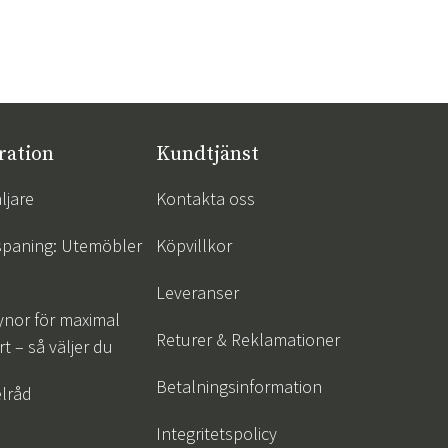
ration
Kundtjänst
ljare
Kontakta oss
spaning: Utemöbler
Köpvillkor
Leveranser
ynor för maximal
Returer & Reklamationer
t – så väljer du
Betalningsinformation
lråd
Integritetspolicy