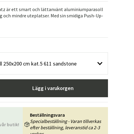
r
Trädgårdsredskap
Hallmöbler
tz är ett smart och lättanvänt aluminiumparasoll
g och mindre uteplatser. Med sin smidiga Push-Up-
ning
ll 250x200 cm kat.5 611 sandstone
Lägg i varukorgen
Beställningsvara
Specialbeställning - Varan tillverkas
vår butik!
efter beställning, leveranstid ca 2-3
veckor