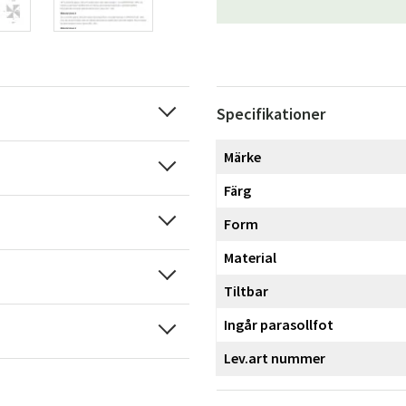
Specifikationer
Märke
Sverige
Danmark
Färg
Norge
Suomi
Form
Material
Tiltbar
Ingår parasollfot
Lev.art nummer