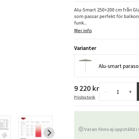
Hängstolar
Badrumsmatto
Alu-Smart 250×200 cm från Gla
som passar perfekt för balkon
er
Underhållsprodukter
Småförvaring
Badrumsinred
funk...
Mer info
Varianter
Alu-smart paraso
9 220 kr
-
+
Prishistorik
Varan finns ej uppställd i 