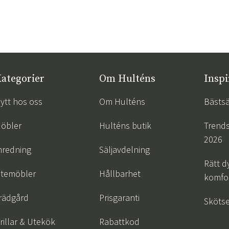
ategorier
Om Hulténs
Inspi
ytt hos oss
Om Hulténs
Bästsä
öbler
Hulténs butik
Trend
2026
nredning
Säljavdelning
Rätt d
temöbler
Hållbarhet
komfor
rädgård
Prisgaranti
Skötse
rillar & Utekök
Rabattkod