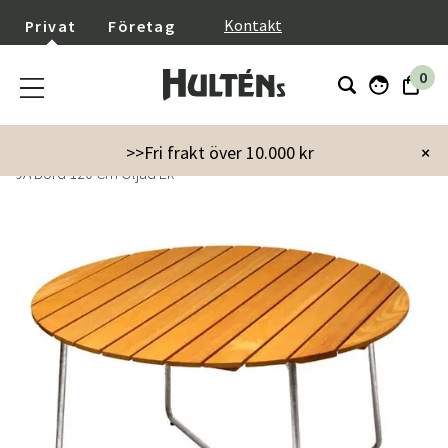
}
Kontakt
Privat
Företag
0
Startsida
Utemöbler
Utebord
Matbord
>>Fri frakt över 10.000 kr
×
9A Bord 120 Cm Oljad Ek