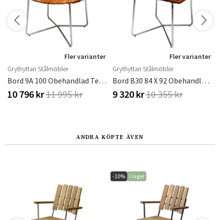
r
Fler varianter
Fler varianter
Grythyttan Stålmöbler
Grythyttan Stålmöbler
Bord 9A 100 Obehandlad Teak / Varmförzinkat Stativ
Bord B30 84 X 92 Obehandlad Teak / Varmförzinkat Stativ Stå
10 796 kr
11 995 kr
9 320 kr
10 355 kr
ANDRA KÖPTE ÄVEN
-10%
I lager