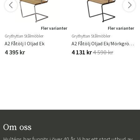
r
Fler varianter
Fler varianter
Grythyttan Stålmöbler
Grythyttan Stålmöbler
ster
A2 Fåtölj I Oljad Ek
A2 Fåtölj Oljad Ek/Mörkgrönt Stativ
4 395 kr
4 131 kr
4 590 kr
Om oss
Hulténs har funnits i över 40 år. Vi har ett stort utbud av