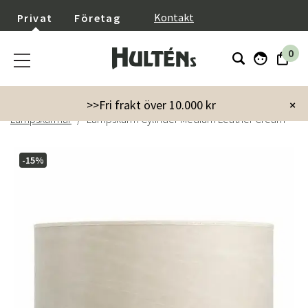
}
Kontakt
Privat
Företag
0
Startsida
Inredning
Lampor & belysning
>>Fri frakt över 10.000 kr
×
Lampskärmar
Lampskärm Cylinder Medium Leather Cream
-15%