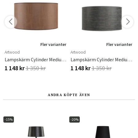
r
Fler varianter
Fler varianter
Artwood
Artwood
ood
Lampskärm Cylinder Medium Leather Brown
Lampskärm Cylinder Medium Leather Grey
1 148 kr
1 350 kr
1 148 kr
1 350 kr
ANDRA KÖPTE ÄVEN
-15%
-20%