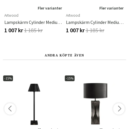
r
Fler varianter
Fler varianter
Artwood
Artwood
own
Lampskärm Cylinder Medium Rave Desert
Lampskärm Cylinder Medium Rave Natural
1 007 kr
1 185 kr
1 007 kr
1 185 kr
ANDRA KÖPTE ÄVEN
-15%
-15%