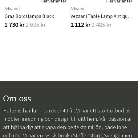
Fler varianter
Fler varianter
Artwood
Artwood
Graz Bordslampa Black
Vezzani Table Lamp Antique Copper
1 730 kr
2 035 kr
2 112 kr
2 485 kr
Om oss
Hulténs har funnits i över 40 år. Vi har ett stort utbud av
möbler, inredning och design till ditt hem. Vår passion är
att hjälpa dig att skapa den perfekta miljön, både inne
och ute. Vi har en fysisk butik i Staffanstorp, Sverige men