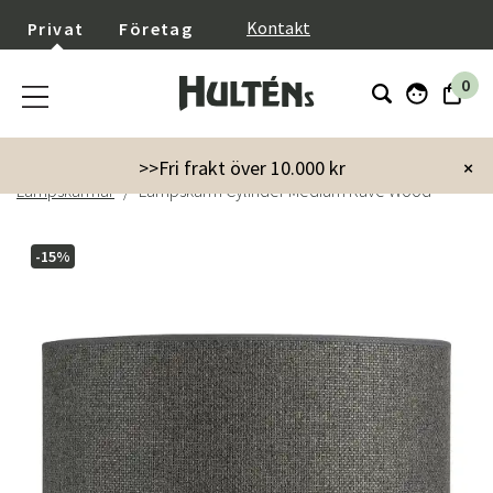
}
Kontakt
Privat
Företag
0
Startsida
Inredning
Lampor & belysning
>>Fri frakt över 10.000 kr
×
Lampskärmar
Lampskärm Cylinder Medium Rave Wood
-15%