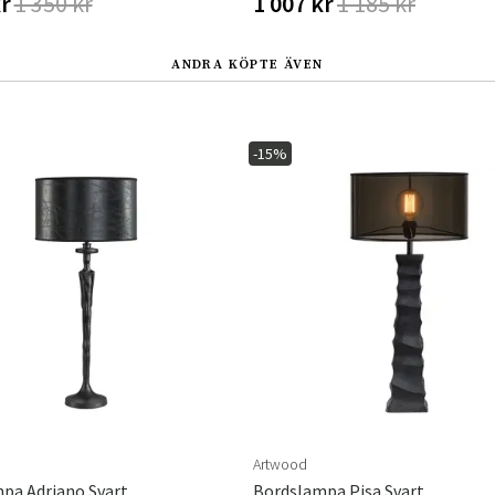
kr
1 350 kr
1 007 kr
1 185 kr
ANDRA KÖPTE ÄVEN
-15%
Artwood
pa Adriano Svart
Bordslampa Pisa Svart