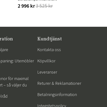
2 996 kr
3 525 kr
1 512 kr
ration
Kundtjänst
ljare
Kontakta oss
spaning: Utemöbler
Köpvillkor
Leveranser
ynor för maximal
Returer & Reklamationer
t – så väljer du
Betalningsinformation
lråd
Integritetspolicy