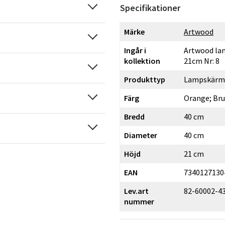
Specifikationer
Märke
Artwood
Ingår i
Artwood lam
kollektion
21cm Nr: 8
Produkttyp
Lampskärm
Färg
Orange; Br
Bredd
40 cm
Diameter
40 cm
Höjd
21 cm
EAN
7340127130
Lev.art
82-60002-4
nummer