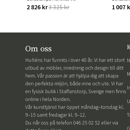
2 826 kr
3 325 kr
1 007 
Om oss
K
Hulténs har funnits i över 40 år. Vi har ett stort
N
utbud av möbler, inredning och design till ditt
M
hem. Vår passion är att hjälpa dig att skapa
den perfekta miljön, både inne och ute. Vi har
I
en fysisk butik i Staffanstorp, Sverige men finns
online i hela Norden.
U
Vår kundtjänst har öppet måndag–torsdag kl.
9–15 samt fredagar kl. 9–12.
T
Du når oss på telefon 046 25 02 52 eller via
G