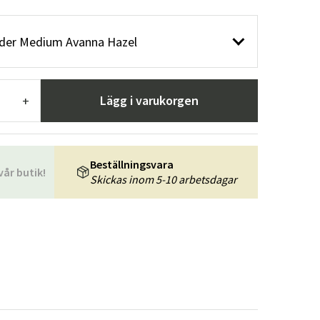
r
Trädgårdsredskap
Hallmöbler
der Medium Avanna Hazel
ning
Lägg i varukorgen
+
Beställningsvara
vår butik!
Skickas inom 5-10 arbetsdagar