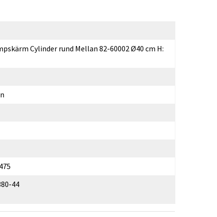
pskärm Cylinder rund Mellan 82-60002 Ø40 cm H:
un
475
380-44