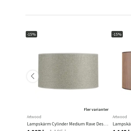
-15%
-15%
ler varianter
Fler varianter
Artwood
Artwood
Lampskärm Cylinder Medium Leather Cream
Lampskärm Cylinder Medium Rave Desert