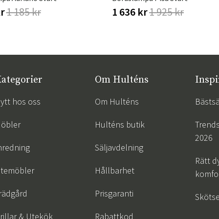
kr
1 185 kr
1 636 kr
1 925 kr
ategorier
Om Hulténs
Inspi
ytt hos oss
Om Hulténs
Bästsä
öbler
Hulténs butik
Trend
2026
nredning
Säljavdelning
Rätt d
temöbler
Hållbarhet
komfor
rädgård
Prisgaranti
Skötse
rillar & Utekök
Rabattkod