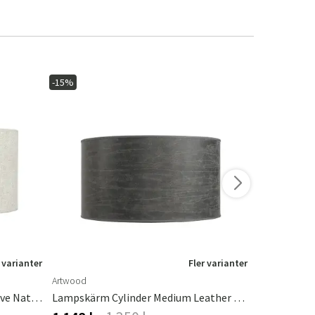
-15%
-15%
 varianter
Fler varianter
Artwood
Artwood
Lampskärm Cylinder Medium Rave Natural
Lampskärm Cylinder Medium Leather Grey
Lampskärm 