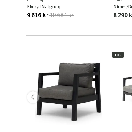
Ekeryd Matgrupp
Nimes/De
9 616 kr
10 684 kr
8 290 
-10%