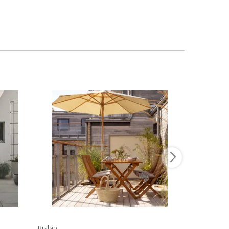
-20%
Brafab
Brafab