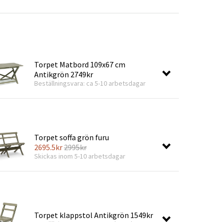
r
Trädgårdsredskap
Hallmöbler
ning
Torpet Matbord 109x67 cm
Antikgrön
2749kr
Beställningsvara: ca 5-10 arbetsdagar
Torpet soffa grön furu
2695.5
kr
2995
kr
Skickas inom 5-10 arbetsdagar
Torpet klappstol Antikgrön
1549kr