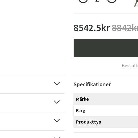
8542.5
kr
8842
k
Beställ
Specifikationer
Märke
Färg
Produkttyp