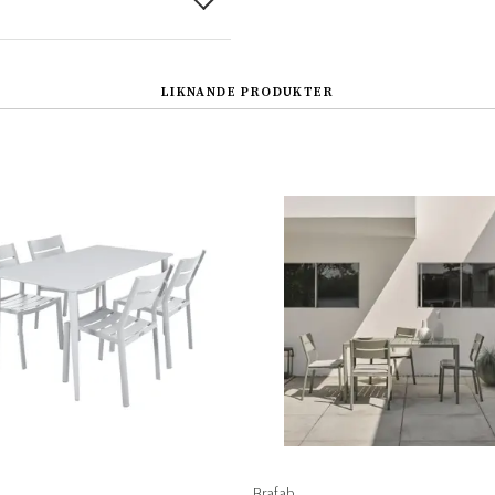
LIKNANDE PRODUKTER
Sverige
Danmark
Norge
Suomi
Brafab