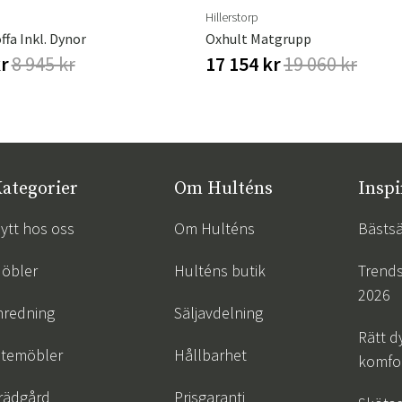
Hillerstorp
ffa Inkl. Dynor
Oxhult Matgrupp
kr
8 945 kr
17 154 kr
19 060 kr
ategorier
Om Hulténs
Inspi
ytt hos oss
Om Hulténs
Bästsä
öbler
Hulténs butik
Trend
2026
nredning
Säljavdelning
Rätt d
temöbler
Hållbarhet
komfor
rädgård
Prisgaranti