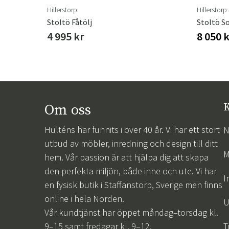
Hillerstorp
Hillerstorp
dstol
Stoltö Fåtölj
Stoltö So
4 995 kr
8 050 
Om oss
K
Hulténs har funnits i över 40 år. Vi har ett stort
N
utbud av möbler, inredning och design till ditt
M
hem. Vår passion är att hjälpa dig att skapa
den perfekta miljön, både inne och ute. Vi har
I
en fysisk butik i Staffanstorp, Sverige men finns
online i hela Norden.
U
Vår kundtjänst har öppet måndag–torsdag kl.
9–15 samt fredagar kl. 9–12.
T