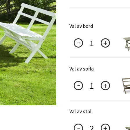
Hängstolar
Badrumsmatto
er
Underhållsprodukter
Småförvaring
Badrumsinred
Val av bord
1
Val av soffa
1
Val av stol
2