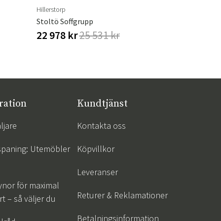
Hillerstorp
Brafab
Stoltö Soffgrupp
Loire Marmo
22 978 kr
25 531 kr
1 512 kr
ration
Kundtjänst
ljare
Kontakta oss
spaning: Utemöbler
Köpvillkor
Leveranser
ynor för maximal
Returer & Reklamationer
t – så väljer du
Betalningsinformation