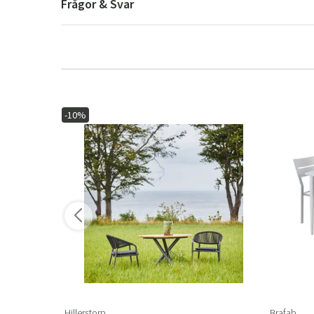
Frågor & Svar
-10%
Hillerstorp
Brafab