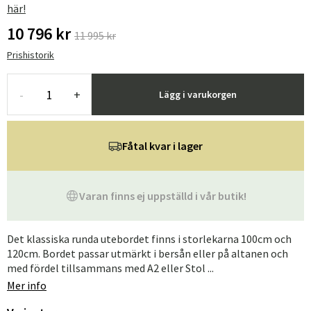
här!
10 796 kr
11 995 kr
Prishistorik
-
+
Lägg i varukorgen
Fåtal kvar i lager
Varan finns ej uppställd i vår butik!
Det klassiska runda utebordet finns i storlekarna 100cm och
120cm. Bordet passar utmärkt i bersån eller på altanen och
med fördel tillsammans med A2 eller Stol ...
Mer info