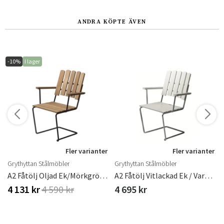
ANDRA KÖPTE ÄVEN
-10%
I lager
r
Fler varianter
Fler varianter
Grythyttan Stålmöbler
Grythyttan Stålmöbler
ster
A2 Fåtölj Oljad Ek/Mörkgrönt Stativ
A2 Fåtölj Vitlackad Ek / Varmförzinkat Stativ
4 131 kr
4 590 kr
4 695 kr