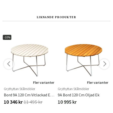
LIKNANDE PRODUKTER
-10%
r
Fler varianter
Fler varianter
Grythyttan Stålmöbler
Grythyttan Stålmöbler
mförzinkat
Bord 9A 120 Cm Vitlackad Ek / Varmförzinkat Stativ
9A Bord 120 Cm Oljad Ek
10 346 kr
11 495 kr
10 995 kr