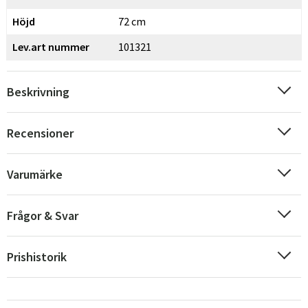
Höjd
72 cm
Lev.art nummer
101321
Beskrivning
Recensioner
Varumärke
Frågor & Svar
Prishistorik
Sverige
Danmark
Norge
Suomi