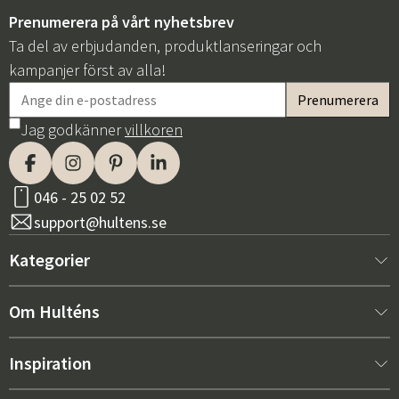
Prenumerera på vårt nyhetsbrev
Ta del av erbjudanden, produktlanseringar och
kampanjer först av alla!
Jag godkänner
villkoren
046 - 25 02 52
support@hultens.se
Kategorier
Nytt hos oss
Om Hulténs
Möbler
Om Hulténs
Inspiration
Inredning