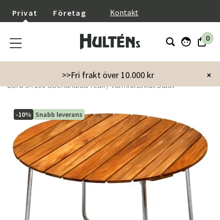
}
Kontakt
Privat
Företag
0
Startsida
Utemöbler
Utebord
Matbord
>>Fri frakt över 10.000 kr
×
Bord 9A 100 Obehandlad Teak / Varmförzinkat Stativ
-10%
Snabb leverans