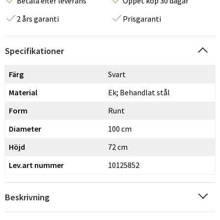
Betala efter leverans
Öppet köp 30 dagar
2 års garanti
Prisgaranti
Specifikationer
Färg
Svart
Material
Ek; Behandlat stål
Form
Runt
Diameter
100 cm
Höjd
72 cm
Lev.art nummer
10125852
Beskrivning