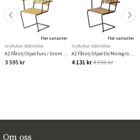
r
Fler varianter
Fler varianter
Grythyttan Stålmöbler
Grythyttan Stålmöbler
ster
A2 Fåtölj Oljad Furu / Grönt Stativ
A2 Fåtölj Oljad Ek/Mörkgrönt Stativ
3 595 kr
4 131 kr
4 590 kr
Om oss