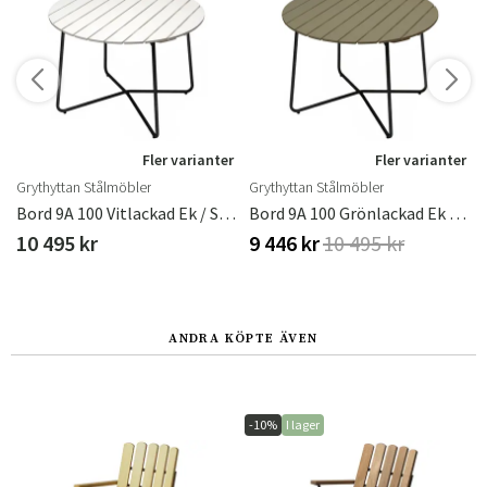
r
Fler varianter
Fler varianter
Grythyttan Stålmöbler
Grythyttan Stålmöbler
tiv
Bord 9A 100 Vitlackad Ek / Svart Stativ
Bord 9A 100 Grönlackad Ek / Svart Stativ
10 495 kr
9 446 kr
10 495 kr
ANDRA KÖPTE ÄVEN
-10%
I lager