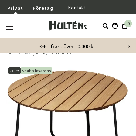
}
Kontakt
Privat
Företag
0
Startsida
Utemöbler
Utebord
Matbord
>>Fri frakt över 10.000 kr
×
Bord 9A 100 Oljad Ek / Svart Stativ
-10%
Snabb leverans