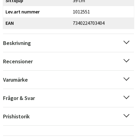
Sittdjup
39 cm
Lev.art nummer
1012551
EAN
7340224703404
Beskrivning
Recensioner
Varumärke
Frågor & Svar
Prishistorik