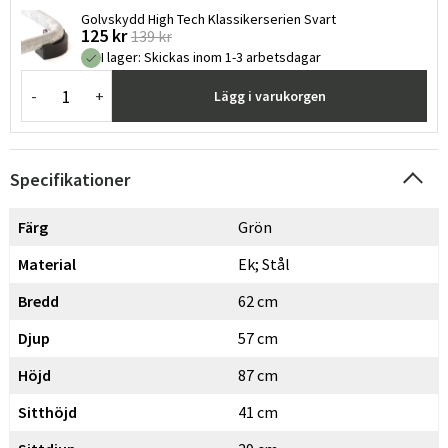
Golvskydd High Tech Klassikerserien Svart
125 kr
139 kr
I lager
:
Skickas inom 1-3 arbetsdagar
-
+
Lägg i varukorgen
Specifikationer
Färg
Grön
Material
Ek; Stål
Bredd
62 cm
Djup
57 cm
Höjd
87 cm
Sverige
Danmark
Sitthöjd
41 cm
Norge
Suomi