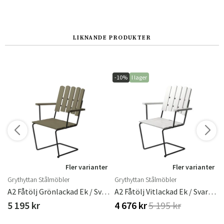
LIKNANDE PRODUKTER
-10%
I lager
r
Fler varianter
Fler varianter
Grythyttan Stålmöbler
Grythyttan Stålmöbler
rönt Stativ
A2 Fåtölj Grönlackad Ek / Svart Stativ
A2 Fåtölj Vitlackad Ek / Svart Stativ
5 195 kr
4 676 kr
5 195 kr