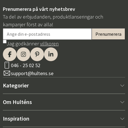
Prenumerera på vårt nyhetsbrev
Ta del av erbjudanden, produktlanseringar och
kampanjer först av alla!
Jag godkänner
villkoren
046 - 25 02 52
support@hultens.se
Kategorier
Nytt hos oss
Om Hulténs
Möbler
Om Hulténs
Inspiration
Inredning