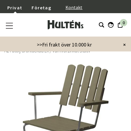
}
Kontakt
Privat
Företag
0
Startsida
Utemöbler
Utestolar
>>Fri frakt över 10.000 kr
×
A2 Fåtölj Grönlackad Ek / Varmförzinkat Stativ