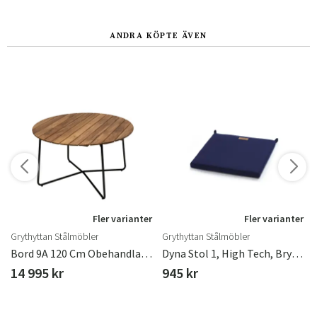
ANDRA KÖPTE ÄVEN
r
Fler varianter
Fler varianter
Grythyttan Stålmöbler
Grythyttan Stålmöbler
ster
Bord 9A 120 Cm Obehandlad Teak / Svart Stativ
Dyna Stol 1, High Tech, Bryggeristol Blå
14 995 kr
945 kr