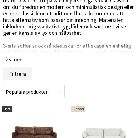
materialval för att passa din personliga smak. Oavsett
om du föredrar en modern och minimalistisk design eller
en mer klassisk och traditionell look, kommer du att
hitta alternativ som passar din inredning. Materialen
inkluderar högkvalitativt tyg, läder och sammet, vilket
ger en känsla av lyx och hållbarhet.
3-sits soffor är också idealiska för att skapa en enhetlig
och inbjudande atmosfär i ditt hem. Du kan komplettera
dem med matchande fåtöljer, soffbord och andra möbler
Läs mer
för att skapa en sammanhängande inredning. Dessutom
är de lätta att anpassa till olika stilar och färger, vilket
Filtrera
gör det enkelt att integrera dem i din nuvarande
inredning.
Oavsett om du väljer en 3-sits soffa för dess komfort,
funktionalitet eller stil, kommer den säkert att bli en
-15%
Fler val
viktig del av ditt hem och en plats där du och dina nära
och kära kan njuta av många trevliga stunder
tillsammans. Utforska vårt sortiment och hitta den
perfekta 3-sits soffan för ditt hem.