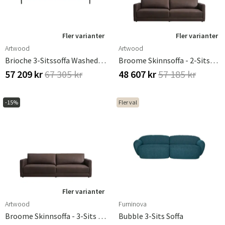
Fler varianter
Fler varianter
Artwood
Artwood
Brioche 3-Sitssoffa Washed Sand
Broome Skinnsoffa - 2-Sits-Espresso
57 209 kr
67 305 kr
48 607 kr
57 185 kr
-15%
Fler val
Sverige
Danmark
Norge
Suomi
Fler varianter
Artwood
Furninova
Broome Skinnsoffa - 3-Sits Espresso
Bubble 3-Sits Soffa