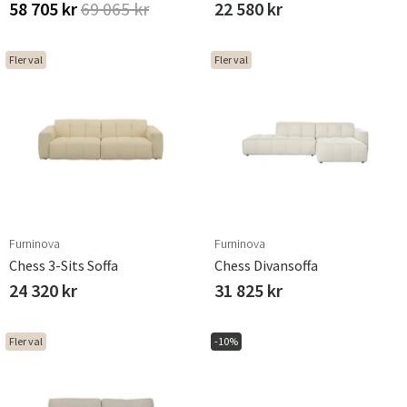
58 705 kr
69 065 kr
22 580 kr
Fler val
Fler val
Furninova
Furninova
Chess 3-Sits Soffa
Chess Divansoffa
24 320 kr
31 825 kr
Fler val
-10%