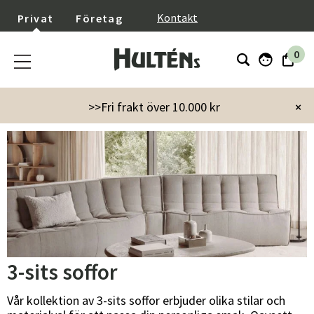
}
Kontakt
Privat
Företag
0
Startsida
Möbler
Soffor
3-sits soffor
>>Fri frakt över 10.000 kr
×
3-sits soffor
Vår kollektion av 3-sits soffor erbjuder olika stilar och