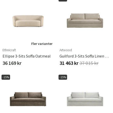
Fler varianter
Ethnicraft
Artwood
Ellipse 3-Sits Soffa Oatmeal
Guilford 3-Sits Soffa Linen Sand
36 169 kr
31 463 kr
37 015 kr
-15%
-15%