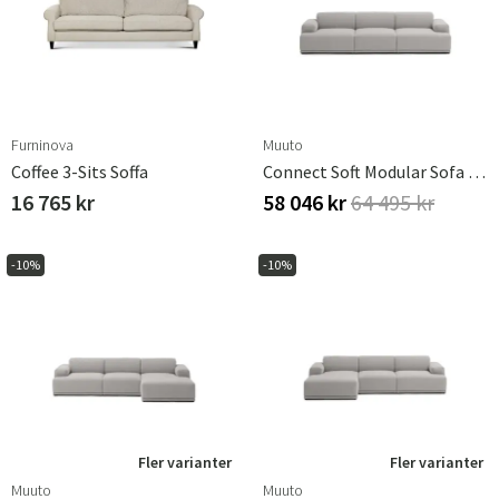
Furninova
Muuto
Coffee 3-Sits Soffa
Connect Soft Modular Sofa / 3-Seater - Configuration 1 - Clay 12
16 765 kr
58 046 kr
64 495 kr
-10%
-10%
Fler varianter
Fler varianter
Muuto
Muuto