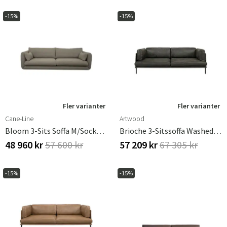
-15%
-15%
Fler varianter
Fler varianter
Cane-Line
Artwood
Bloom 3-Sits Soffa M/sockel Taupe
Brioche 3-Sitssoffa Washed Ebony
48 960 kr
57 600 kr
57 209 kr
67 305 kr
-15%
-15%