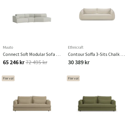
Muuto
Ethnicraft
Connect Soft Modular Sofa / 3-Seater - Configuration 6 - Clay 12
Contour Soffa 3-Sits Chalk 244x107 Cm
65 246 kr
72 495 kr
30 389 kr
Fler val
Fler val