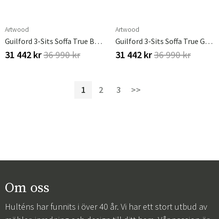
Artwood
Artwood
Guilford 3-Sits Soffa True Brown
Guilford 3-Sits Soffa True Grey
31 442 kr
36 990 kr
31 442 kr
36 990 kr
1
2
3
>>
Om oss
Hulténs har funnits i över 40 år. Vi har ett stort utbud av