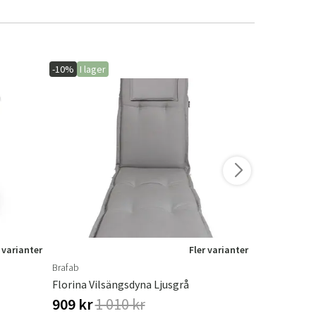
-10%
I lager
-20%
I lager
 varianter
Fler varianter
Brafab
Brafab
Florina Vilsängsdyna Ljusgrå
Loire Marmo
909 kr
1 010 kr
1 512 kr