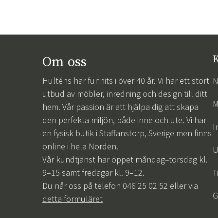
Om oss
K
Hulténs har funnits i över 40 år. Vi har ett stort
N
utbud av möbler, inredning och design till ditt
M
hem. Vår passion är att hjälpa dig att skapa
den perfekta miljön, både inne och ute. Vi har
I
en fysisk butik i Staffanstorp, Sverige men finns
online i hela Norden.
U
Vår kundtjänst har öppet måndag–torsdag kl.
9–15 samt fredagar kl. 9–12.
T
Du når oss på telefon 046 25 02 52 eller via
G
detta formuläret