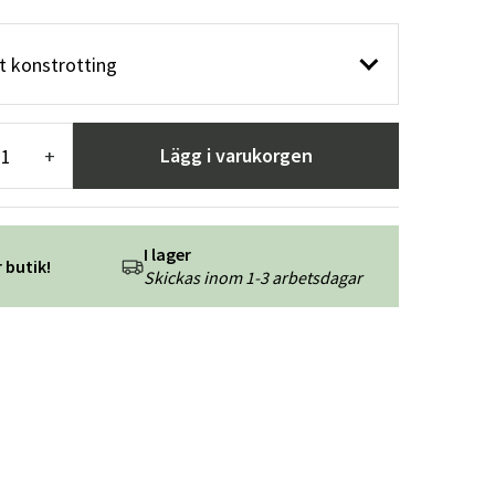
r
Trädgårdsredskap
Hallmöbler
rt konstrotting
ning
Lägg i varukorgen
+
I lager
 butik!
Skickas inom 1-3 arbetsdagar