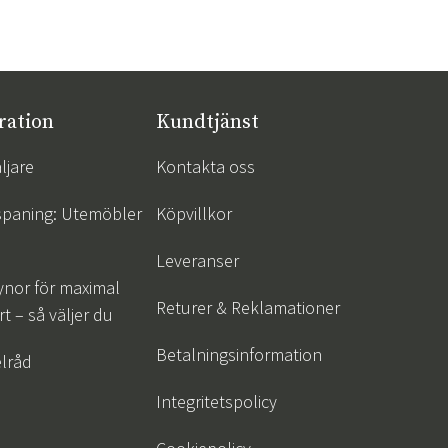
ration
Kundtjänst
ljare
Kontakta oss
spaning: Utemöbler
Köpvillkor
Leveranser
ynor för maximal
Returer & Reklamationer
t – så väljer du
Betalningsinformation
lråd
Integritetspolicy