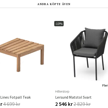
ANDRA KÖPTE ÄVEN
-10%
Fler
Hillerstorp
Lines Fotpall Teak
Lersund Matstol Svart
kr
4 699 kr
2 546 kr
2 829 kr