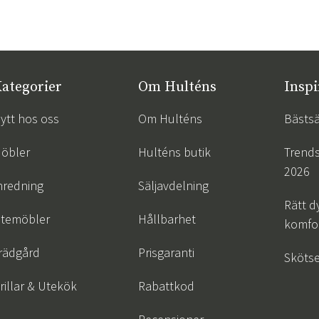
ategorier
Om Hulténs
Inspi
ytt hos oss
Om Hulténs
Bästsä
öbler
Hulténs butik
Trend
2026
nredning
Säljavdelning
Rätt d
temöbler
Hållbarhet
komfor
rädgård
Prisgaranti
Skötse
rillar & Utekök
Rabattkod