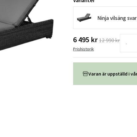
Varianter
Hängstolar
Badrumsmatto
Ninja vilsäng sva
er
Underhållsprodukter
Småförvaring
Badrumsinred
6 495 kr
12 990 kr
-
Prishistorik
Varan är uppställd i vår