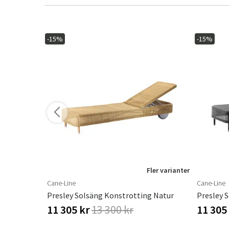
-15%
-15%
Fler varianter
Cane-Line
Cane-Line
Presley Solsäng Konstrotting Natur
Presley 
11 305 kr
13 300 kr
11 305