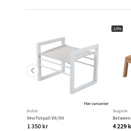
-10%
ler varianter
Fler varianter
Brafab
Skagerak
ter
Vevi Fotpall Vit/vit
Between 
1 350 kr
4 229 