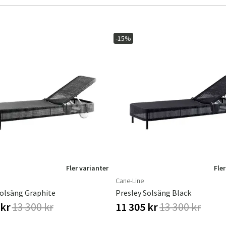
-15%
Sverige
Danmark
Norge
Suomi
Fler varianter
Fler
Cane-Line
Solsäng Graphite
Presley Solsäng Black
 kr
13 300 kr
11 305 kr
13 300 kr