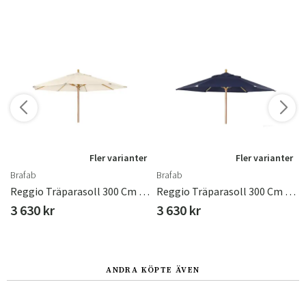
r
Fler varianter
Fler varianter
Brafab
Brafab
Natur/vit
Reggio Träparasoll 300 Cm FSC Natur
Reggio Träparasoll 300 Cm Marin
3 630 kr
3 630 kr
ANDRA KÖPTE ÄVEN