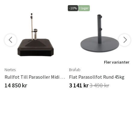
-10%
I lager
r
Fler varianter
Nertes
Brafab
Rullfot Till Parasoller Midi Plus 100 Kg
Flat Parasollfot Rund 45kg
14 850 kr
3 141 kr
3 490 kr