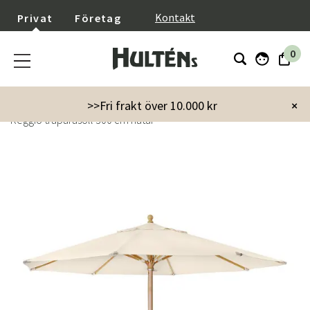
}
Kontakt
Privat
Företag
0
Startsida
Trädgård
Parasoll & Tillbehör
Parasoll
>>Fri frakt över 10.000 kr
×
Reggio träparasoll 300 cm natur