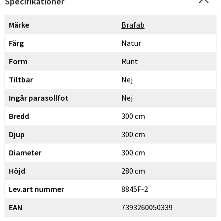
Specifikationer
Märke
Brafab
Färg
Natur
Form
Runt
Tiltbar
Nej
Ingår parasollfot
Nej
Bredd
300 cm
Djup
300 cm
Diameter
300 cm
Sverige
Danmark
Höjd
280 cm
Lev.art nummer
8845F-2
Norge
Suomi
EAN
7393260050339