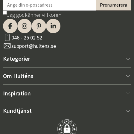
Jag godkänner
villkoren
046 - 25 02 52
support@hultens.se
Kategorier
Nytt hos oss
Om Hulténs
Möbler
Om Hulténs
Inspiration
Inredning
Hulténs butik
Bästsäljare
Kundtjänst
Utemöbler
Säljavdelning
Trendspaning: Utemöbler 2026
Kontakta oss
Trädgård
Hållbarhet