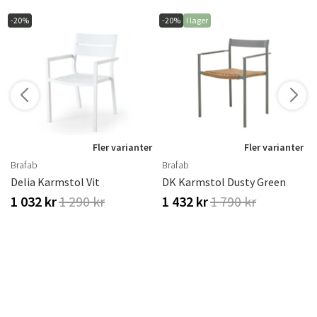
-20%
-20%
I lager
r
Fler varianter
Fler varianter
Brafab
Brafab
ster
Delia Karmstol Vit
DK Karmstol Dusty Green
1 032 kr
1 290 kr
1 432 kr
1 790 kr