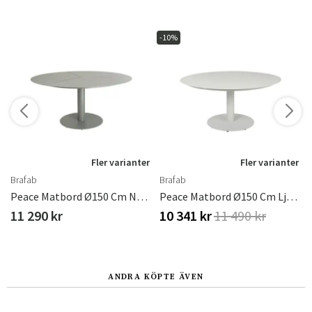
-10%
r
Fler varianter
Fler varianter
Brafab
Brafab
ty Green
Peace Matbord Ø150 Cm Nordic Green
Peace Matbord Ø150 Cm Ljusgrå
11 290 kr
10 341 kr
11 490 kr
ANDRA KÖPTE ÄVEN