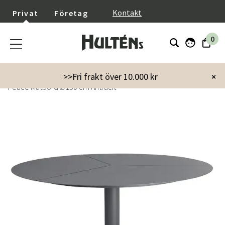
}
Kontakt
Privat
Företag
0
Startsida
Utemöbler
Utebord
Matbord
>>Fri frakt över 10.000 kr
×
Peace Matbord Ø150 cm Antracit