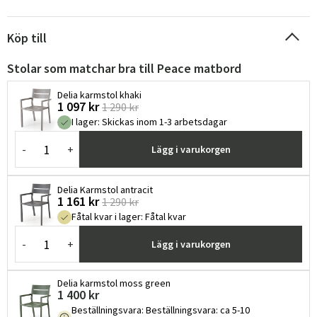
Köp till
Stolar som matchar bra till Peace matbord
Delia karmstol khaki
1 097 kr
1 290 kr
I lager
:
Skickas inom 1-3 arbetsdagar
-
+
Lägg i varukorgen
Delia Karmstol antracit
1 161 kr
1 290 kr
Fåtal kvar i lager
:
Fåtal kvar
-
+
Lägg i varukorgen
Delia karmstol moss green
1 400 kr
Beställningsvara
:
Beställningsvara: ca 5-10