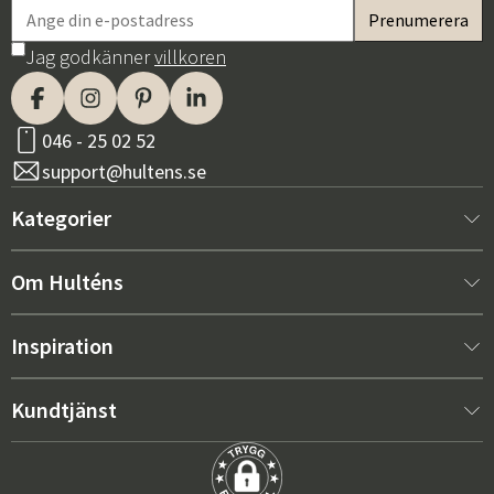
Jag godkänner
villkoren
046 - 25 02 52
support@hultens.se
Kategorier
Nytt hos oss
Om Hulténs
Möbler
Om Hulténs
Inspiration
Inredning
Hulténs butik
Bästsäljare
Kundtjänst
Utemöbler
Säljavdelning
Trendspaning: Utemöbler 2026
Kontakta oss
Trädgård